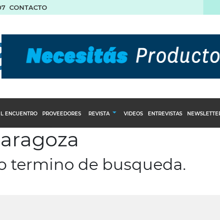
07
CONTACTO
L ENCUENTRO
PROVEEDORES
REVISTA
VIDEOS
ENTREVISTAS
NEWSLETTE
zaragoza
Calendario Editorial
to y compras
Ediciones Anteriores
ro termino de busqueda.
nventarios
inistro del Agro
stribución