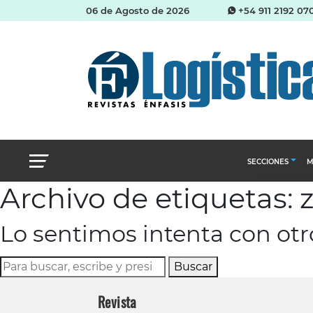
06 de Agosto de 2026
+54 911 2192 07
SECCIONES
M
Archivo de etiquetas: 
Abastecimien
Lo sentimos intenta con ot
Almacenes e i
Cadena de Sum
Buscar
Logística y di
Revista
Management