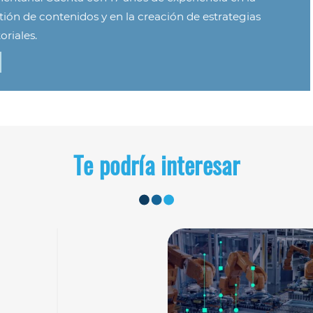
tión de contenidos y en la creación de estrategias
oriales.
Te podría interesar