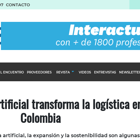
07
CONTACTO
L ENCUENTRO
PROVEEDORES
REVISTA
VIDEOS
ENTREVISTAS
NEWSLETTE
Calendario Editorial
to y compras
Ediciones Anteriores
tificial transforma la logística e
nventarios
Colombia
inistro del Agro
stribución
 artificial, la expansión y la sostenibilidad son alguna