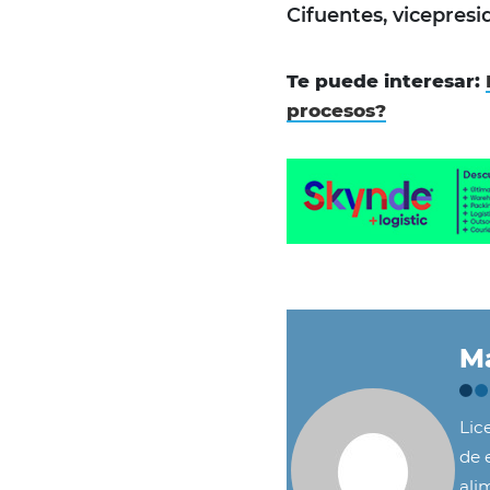
Cifuentes, vicepres
Te puede interesar:
procesos?
Ma
Lic
de e
ali