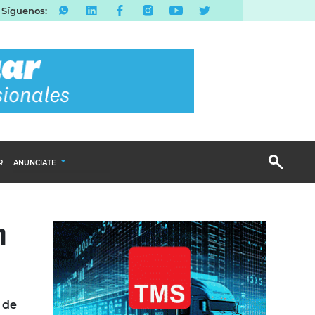
Síguenos:
R
ANUNCIATE
Publicidad Display
n
Email Marketing
Branded Content
Publicidad Revista
s de