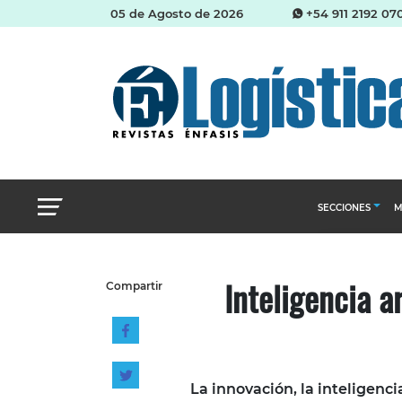
05 de Agosto de 2026
+54 911 2192 07
SECCIONES
M
Abastecimien
Inteligencia ar
Compartir
Almacenes e i
Cadena de Sum
Logística y di
Management
La innovación, la inteligencia