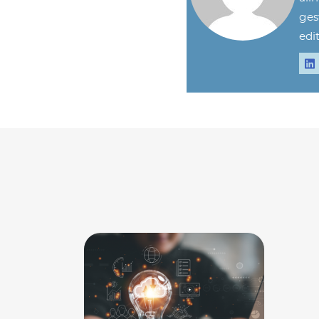
ges
edit