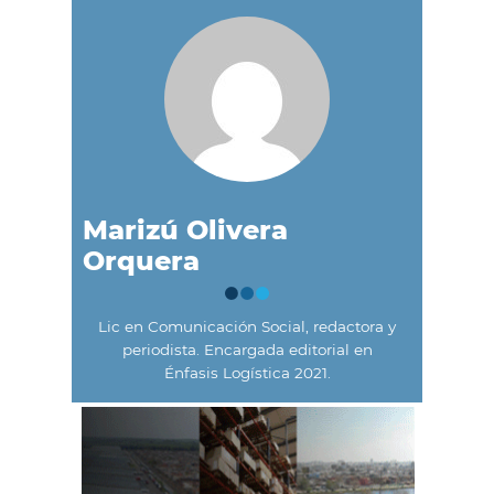
Marizú Olivera
Orquera
Lic en Comunicación Social, redactora y
periodista. Encargada editorial en
Énfasis Logística 2021.