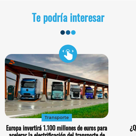
Te podría interesar
Transporte
¿Q
Europa invertirá 1.100 millones de euros para
acelerar la electrificación del transporte de