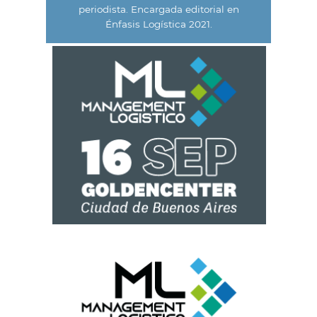
periodista. Encargada editorial en
Énfasis Logística 2021.