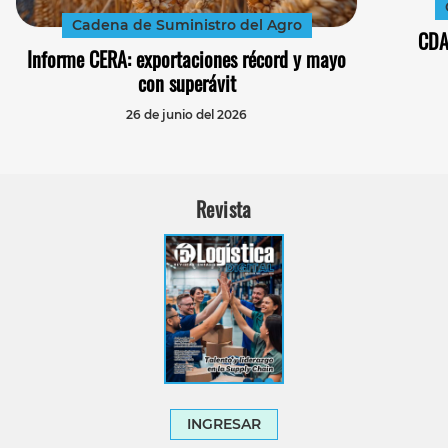
Cadena de Suministro del Agro
CDA
Informe CERA: exportaciones récord y mayo
con superávit
26 de junio del 2026
Revista
INGRESAR