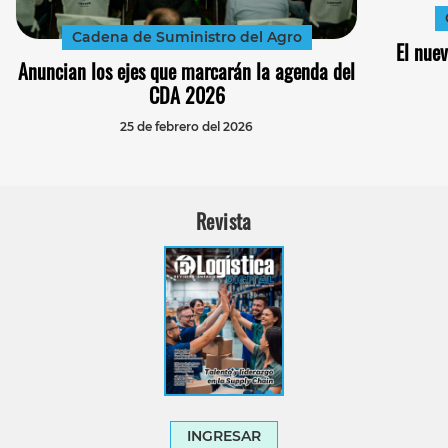
Cadena de Suministro del Agro
El nue
Anuncian los ejes que marcarán la agenda del
CDA 2026
25 de febrero del 2026
Revista
INGRESAR