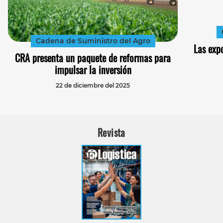
Cadena de Suministro del Agro
Las exp
CRA presenta un paquete de reformas para
impulsar la inversión
22 de diciembre del 2025
Revista