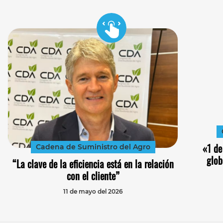
«1 de
Cadena de Suministro del Agro
glob
“La clave de la eficiencia está en la relación
con el cliente”
11 de mayo del 2026