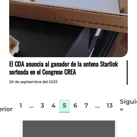
El CDA anuncia al ganador de la antena Starlink
sorteada en el Congreso CREA
26 de septiembre del 2025
Sigui
1
…
3
4
5
6
7
…
13
rior
»