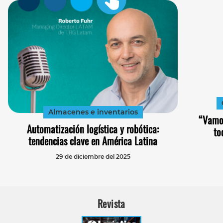
Almacenes e inventarios
“Vamos
Automatización logística y robótica:
to
tendencias clave en América Latina
29 de diciembre del 2025
Revista