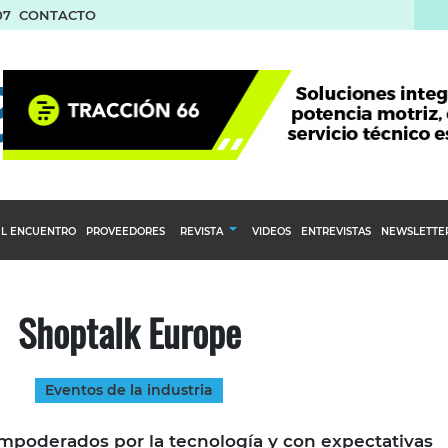
07
CONTACTO
L ENCUENTRO
PROVEEDORES
REVISTA
VIDEOS
ENTREVISTAS
NEWSLETTE
Calendario Editorial
to y compras
Ediciones Anteriores
Shoptalk Europe
nventarios
inistro del Agro
Eventos de la industria
stribución
mpoderados por la tecnología y con expectativas