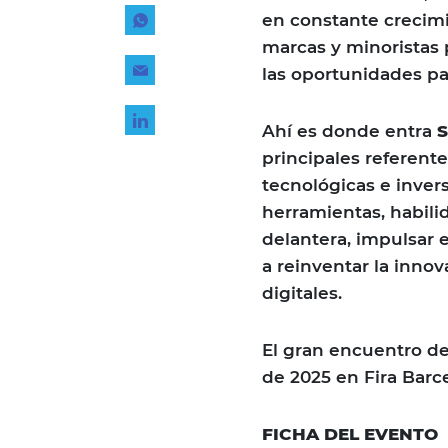
Tecnología
en constante crecim
marcas y minoristas 
Transporte
las oportunidades p
Ahí es donde entra
S
principales referent
tecnológicas e inver
herramientas, habili
delantera, impulsar 
a reinventar la innov
digitales.
El gran encuentro de 
de 2025 en Fira Barc
FICHA DEL EVENTO