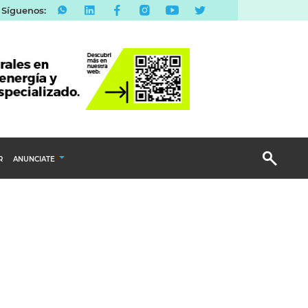
Síguenos:
R
ANUNCIATE
Publicidad Display
Email Marketing
Branded Content
Publicidad Revista