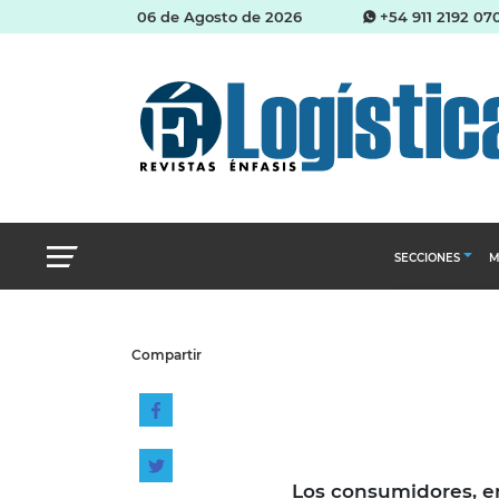
06 de Agosto de 2026
+54 911 2192 07
SECCIONES
M
Abastecimien
Compartir
Almacenes e i
Cadena de Sum
Logística y di
...
Management
Los consumidores, e