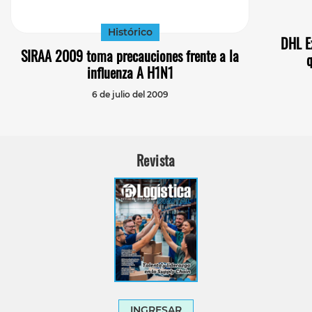
Histórico
DHL E
SIRAA 2009 toma precauciones frente a la
q
influenza A H1N1
6 de julio del 2009
Revista
INGRESAR