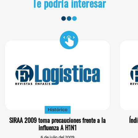
Te podría interesar
Histórico
SIRAA 2009 toma precauciones frente a la
Índ
influenza A H1N1
6 de julio del 2009