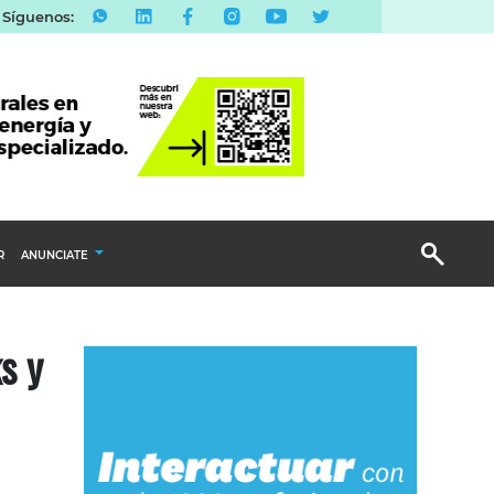
Síguenos:
R
ANUNCIATE
Publicidad Display
s y
Email Marketing
Branded Content
Publicidad Revista