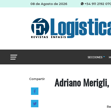
08 de Agosto de 2026
+54 911 2192 07
SECCIONES
M
Abastecimien
Adriano Merigli,
Compartir
Almacenes e i
Cadena de Sum
Logística y di
Management
Re