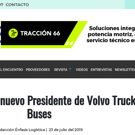
07
CONTACTO
L ENCUENTRO
PROVEEDORES
REVISTA
VIDEOS
ENTREVISTAS
NEWSLETTE
Calendario Editorial
to y compras
Ediciones Anteriores
 nuevo Presidente de Volvo Truck
nventarios
Buses
inistro del Agro
stribución
dacción Énfasis Logística
|
23 de julio del 2019