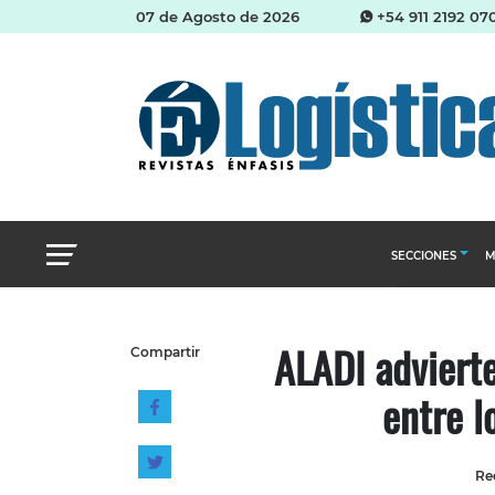
07 de Agosto de 2026
+54 911 2192 07
SECCIONES
M
Abastecimien
ALADI adviert
Compartir
Almacenes e i
entre l
Cadena de Sum
Logística y di
Management
Red