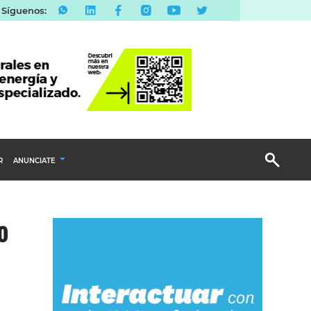
Síguenos:
R
ANUNCIATE
Publicidad Display
o
Email Marketing
Branded Content
Publicidad Revista