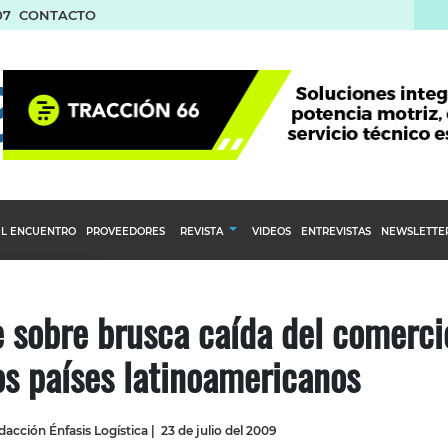
07
CONTACTO
L ENCUENTRO
PROVEEDORES
REVISTA
VIDEOS
ENTREVISTAS
NEWSLETTE
Calendario Editorial
to y compras
Ediciones Anteriores
e sobre brusca caída del comerci
nventarios
os países latinoamericanos
inistro del Agro
stribución
acción Énfasis Logística
|
23 de julio del 2009