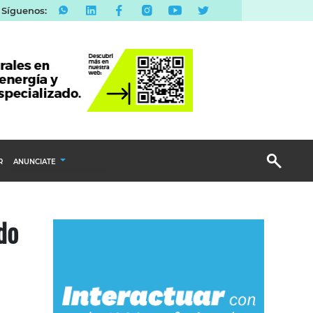
Síguenos:
R
ANUNCIATE
Publicidad Display
do
Email Marketing
Branded Content
Publicidad Revista