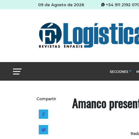
09 de Agosto de 2026
+54 911 2192 07
SECCIONES
M
Abastecimien
Amanco presentó
Compartir
Almacenes e i
Cadena de Sum
Logística y di
Management
Reda