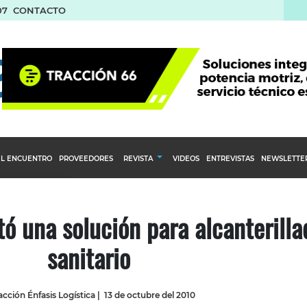
07
CONTACTO
L ENCUENTRO
PROVEEDORES
REVISTA
VIDEOS
ENTREVISTAS
NEWSLETTE
Calendario Editorial
to y compras
Ediciones Anteriores
 una solución para alcanterilla
nventarios
sanitario
inistro del Agro
stribución
cción Énfasis Logística
|
13 de octubre del 2010