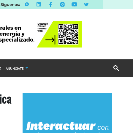
Síguenos:
R
ANUNCIATE
Publicidad Display
ica
Email Marketing
Branded Content
Publicidad Revista