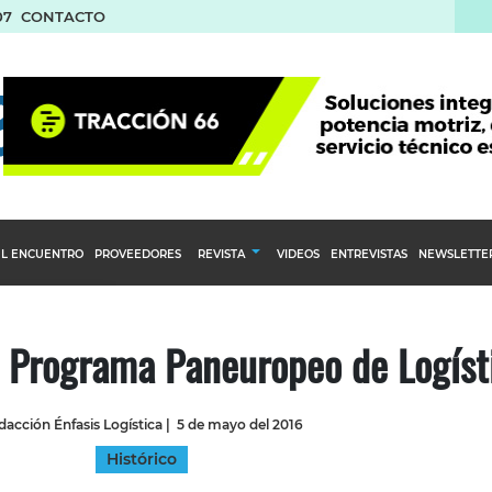
07
CONTACTO
L ENCUENTRO
PROVEEDORES
REVISTA
VIDEOS
ENTREVISTAS
NEWSLETTE
Calendario Editorial
to y compras
Ediciones Anteriores
 Programa Paneuropeo de Logíst
nventarios
inistro del Agro
dacción Énfasis Logística
|
5 de mayo del 2016
stribución
Histórico