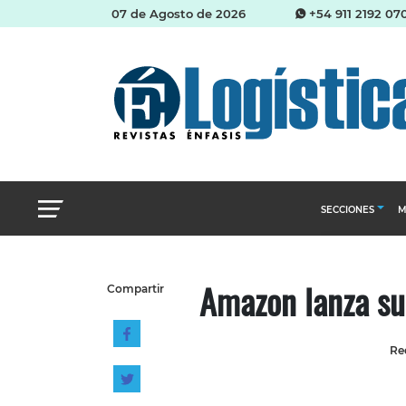
07 de Agosto de 2026
+54 911 2192 07
SECCIONES
M
Abastecimien
Amazon lanza su
Compartir
Almacenes e i
Cadena de Sum
Re
Logística y di
Management