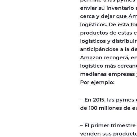
enviar su inventario
cerca y dejar que A
logísticos. De esta
productos de estas 
logísticos y distribu
anticipándose a la d
Amazon recogerá, em
logístico más cercan
medianas empresas y
Por ejemplo:
– En 2015, las pyme
de 100 millones de e
– El primer trimestr
venden sus producto