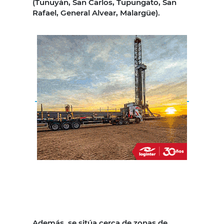
(Tunuyán, San Carlos, Tupungato, San
Rafael, General Alvear, Malargüe).
Además, se sitúa cerca de zonas de