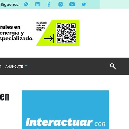
Síguenos:
R
ANUNCIATE
Publicidad Display
 en
Email Marketing
Branded Content
Publicidad Revista