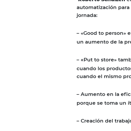
automatización para 
jornada:
–
«Good to person» e
un aumento de la pr
«
–
Put to store» tamb
cuando los productos
cuando el mismo pro
–
Aumento en la efica
porque se toma un í
–
Creación del traba