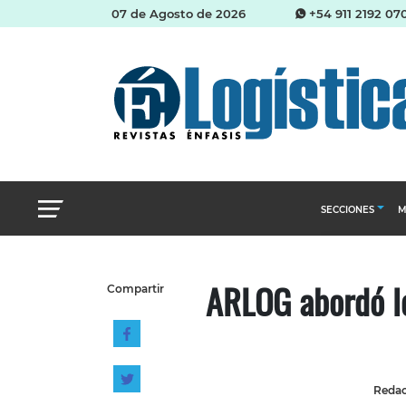
07 de Agosto de 2026
+54 911 2192 07
SECCIONES
M
Abastecimien
ARLOG abordó lo
Compartir
Almacenes e i
Cadena de Sum
Logística y di
Management
Redac