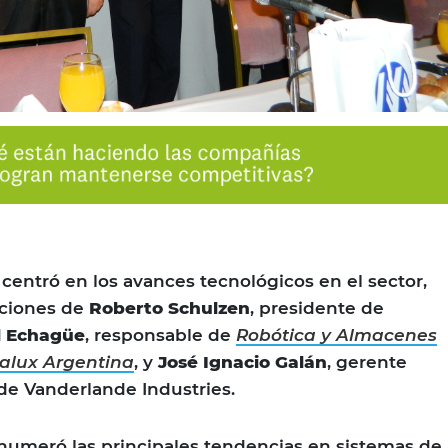
 centró en los avances tecnológicos en el sector,
aciones de
Roberto Schulzen
, presidente de
l Echagüe
, responsable de
Robótica y Almacenes
alux Argentina
, y
José Ignacio Galán
, gerente
de Vanderlande Industries.
umeró las principales tendencias en sistemas de