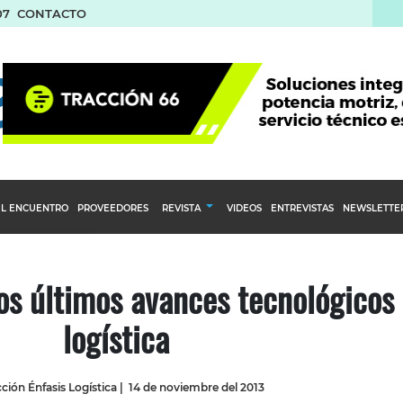
07
CONTACTO
L ENCUENTRO
PROVEEDORES
REVISTA
VIDEOS
ENTREVISTAS
NEWSLETTE
Calendario Editorial
to y compras
Ediciones Anteriores
s últimos avances tecnológicos
nventarios
logística
inistro del Agro
stribución
ción Énfasis Logística
|
14 de noviembre del 2013