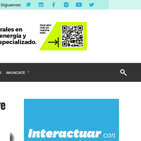
Síguenos:
R
ANUNCIATE
Publicidad Display
re
Email Marketing
Branded Content
Publicidad Revista