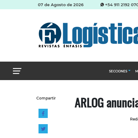
07 de Agosto de 2026
+54 911 2192 07
SECCIONES
M
Abastecimien
ARLOG anuncia
Compartir
Almacenes e i
Cadena de Sum
Reda
Logística y di
Management