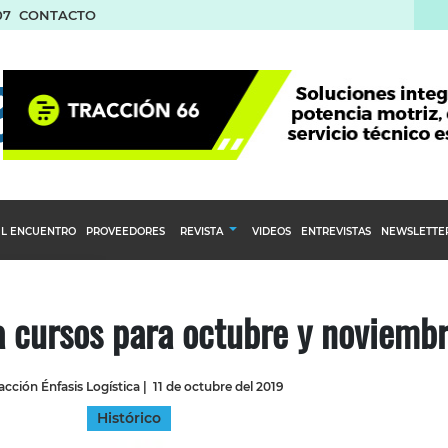
07
CONTACTO
L ENCUENTRO
PROVEEDORES
REVISTA
VIDEOS
ENTREVISTAS
NEWSLETTE
Calendario Editorial
to y compras
Ediciones Anteriores
 cursos para octubre y noviemb
nventarios
inistro del Agro
cción Énfasis Logística
|
11 de octubre del 2019
stribución
Histórico