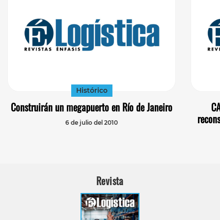
Histórico
Construirán un megapuerto en Río de Janeiro
CA
recons
6 de julio del 2010
Revista