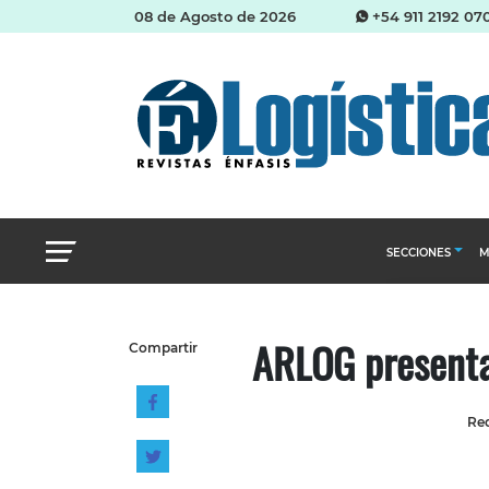
08 de Agosto de 2026
+54 911 2192 07
SECCIONES
M
Abastecimien
ARLOG presenta
Compartir
Almacenes e i
Cadena de Sum
Red
Logística y di
Management