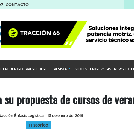
07
CONTACTO
L ENCUENTRO
PROVEEDORES
REVISTA
VIDEOS
ENTREVISTAS
NEWSLETTE
Calendario Editorial
to y compras
Ediciones Anteriores
 su propuesta de cursos de vera
nventarios
inistro del Agro
acción Énfasis Logística
|
15 de enero del 2019
stribución
Histórico