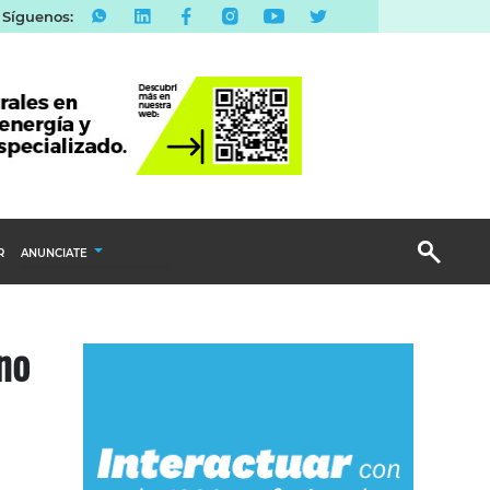
Síguenos:
R
ANUNCIATE
Publicidad Display
no
Email Marketing
Branded Content
Publicidad Revista