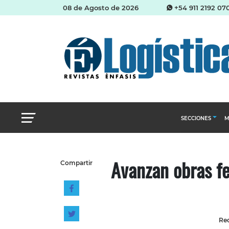
08 de Agosto de 2026
+54 911 2192 07
SECCIONES
M
Abastecimien
Avanzan obras fe
Compartir
Almacenes e i
Cadena de Sum
Logística y di
Management
Red