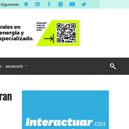
Síguenos:
R
ANUNCIATE
Publicidad Display
ran
Email Marketing
Branded Content
Publicidad Revista