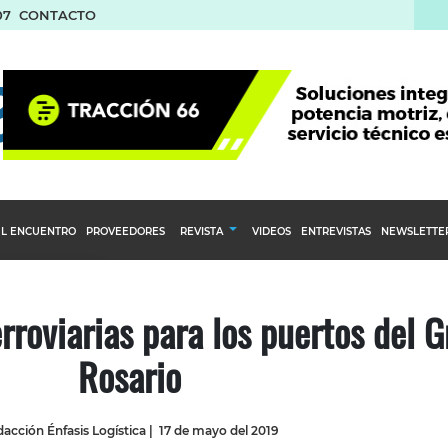
07
CONTACTO
L ENCUENTRO
PROVEEDORES
REVISTA
VIDEOS
ENTREVISTAS
NEWSLETTE
Calendario Editorial
to y compras
Ediciones Anteriores
rroviarias para los puertos del G
nventarios
Rosario
inistro del Agro
stribución
acción Énfasis Logística
|
17 de mayo del 2019