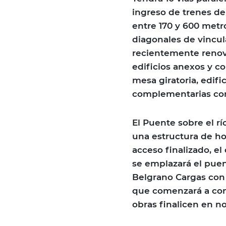
ingreso de trenes de
entre 170 y 600 metr
diagonales de vincul
recientemente renov
edificios anexos y c
mesa giratoria, edifi
complementarias com
El Puente sobre el r
una estructura de h
acceso finalizado, el
se emplazará el puen
Belgrano Cargas con 
que comenzará a con
obras finalicen en n