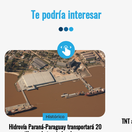
Te podría interesar
Histórico
TNT 
Hidrovía Paraná-Paraguay transportará 20