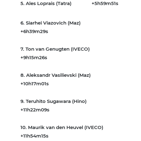
5. Ales Loprais (Tatra)
+5h59m51s
6. Siarhei Viazovich (Maz)
+6h39m29s
7. Ton van Genugten (IVECO)
+9h15m26s
8. Aleksandr Vasilievski (Maz)
+10h17m01s
9. Teruhito Sugawara (Hino)
+11h22m09s
10. Maurik van den Heuvel (IVECO)
+11h54m15s