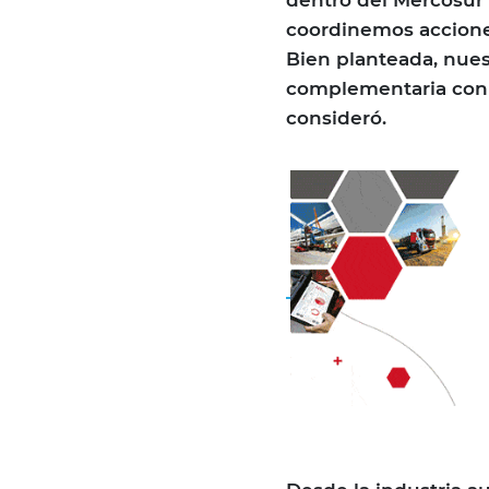
dentro del Mercosur p
coordinemos acciones
Bien planteada, nue
complementaria con 
consideró.