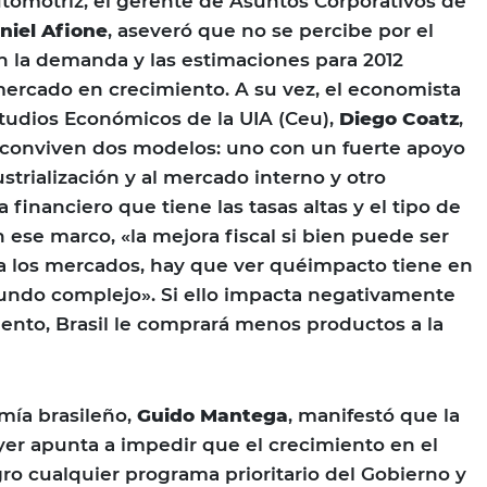
utomotriz, el gerente de Asuntos Corporativos de
niel Afione
, aseveró que no se percibe por el
a demanda y las estimaciones para 2012
ercado en crecimiento. A su vez, el economista
studios Económicos de la UIA (Ceu),
Diego Coatz
,
l conviven dos modelos: uno con un fuerte apoyo
ustrialización y al mercado interno y otro
financiero que tiene las tasas altas y el tipo de
 ese marco, «la mejora fiscal si bien puede ser
a los mercados, hay que ver quéimpacto tiene en
mundo complejo». Si ello impacta negativamente
nto, Brasil le comprará menos productos a la
mía brasileño,
Guido Mantega
, manifestó que la
er apunta a impedir que el crecimiento en el
ro cualquier programa prioritario del Gobierno y