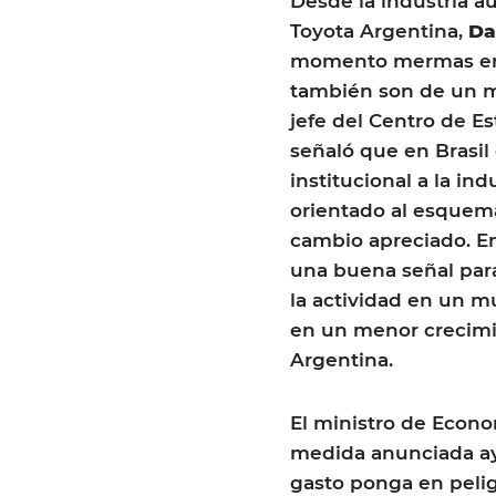
Desde la industria a
Toyota Argentina,
Da
momento mermas en l
también son de un m
jefe del Centro de E
señaló que en Brasi
institucional a la ind
orientado al esquema 
cambio apreciado. En
una buena señal par
la actividad en un 
en un menor crecimie
Argentina.
El ministro de Econo
medida anunciada ay
gasto ponga en pelig