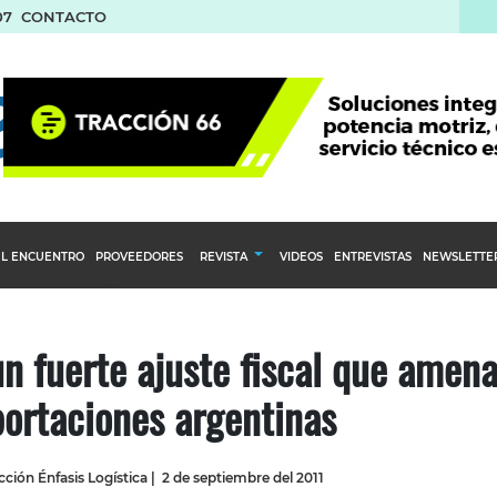
07
CONTACTO
L ENCUENTRO
PROVEEDORES
REVISTA
VIDEOS
ENTREVISTAS
NEWSLETTE
Calendario Editorial
to y compras
Ediciones Anteriores
un fuerte ajuste fiscal que amen
nventarios
ortaciones argentinas
inistro del Agro
stribución
ción Énfasis Logística
|
2 de septiembre del 2011