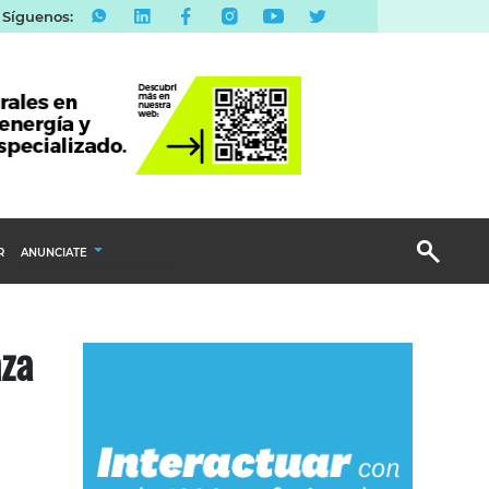
Síguenos:
R
ANUNCIATE
Publicidad Display
aza
Email Marketing
Branded Content
Publicidad Revista