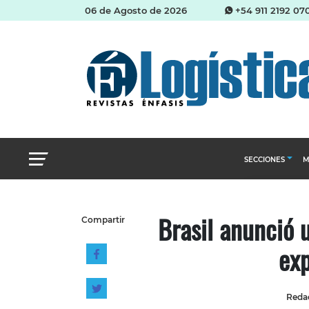
06 de Agosto de 2026
+54 911 2192 07
SECCIONES
M
Abastecimien
Brasil anunció 
Compartir
Almacenes e i
exp
Cadena de Sum
Logística y di
Management
Redac