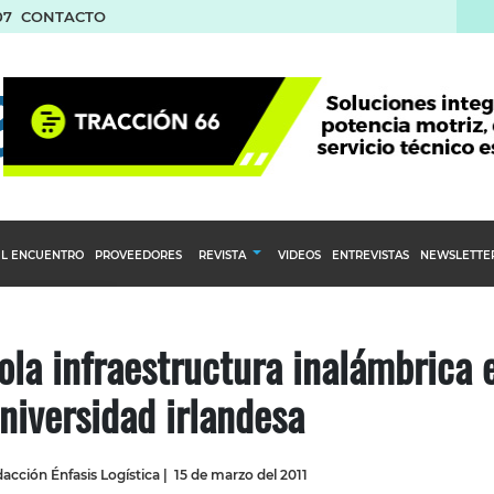
07
CONTACTO
L ENCUENTRO
PROVEEDORES
REVISTA
VIDEOS
ENTREVISTAS
NEWSLETTE
Calendario Editorial
to y compras
Ediciones Anteriores
ola infraestructura inalámbrica 
nventarios
niversidad irlandesa
inistro del Agro
stribución
acción Énfasis Logística
|
15 de marzo del 2011