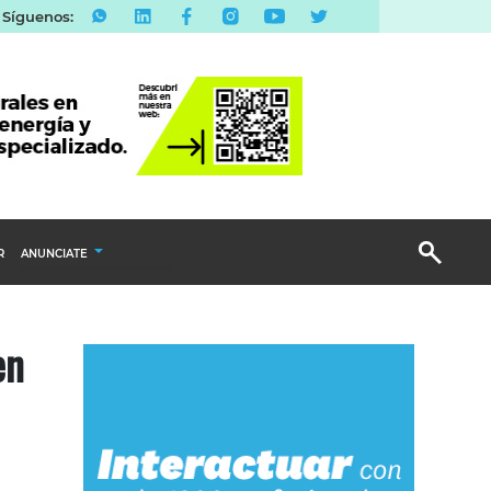
Síguenos:
R
ANUNCIATE
Publicidad Display
en
Email Marketing
Branded Content
Publicidad Revista