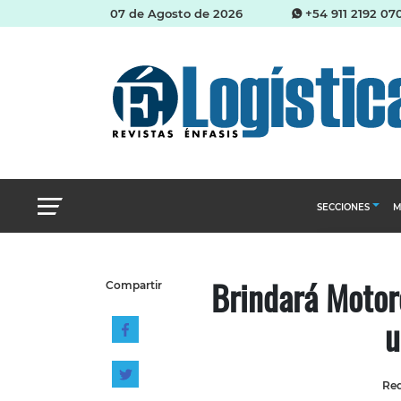
07 de Agosto de 2026
+54 911 2192 07
SECCIONES
M
Abastecimien
Brindará Motor
Compartir
Almacenes e i
u
Cadena de Sum
Logística y di
Management
Red