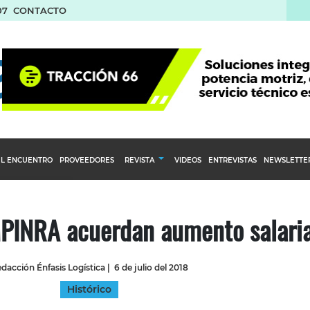
07
CONTACTO
L ENCUENTRO
PROVEEDORES
REVISTA
VIDEOS
ENTREVISTAS
NEWSLETTE
Calendario Editorial
to y compras
Ediciones Anteriores
PINRA acuerdan aumento salaria
nventarios
inistro del Agro
dacción Énfasis Logística
|
6 de julio del 2018
stribución
Histórico