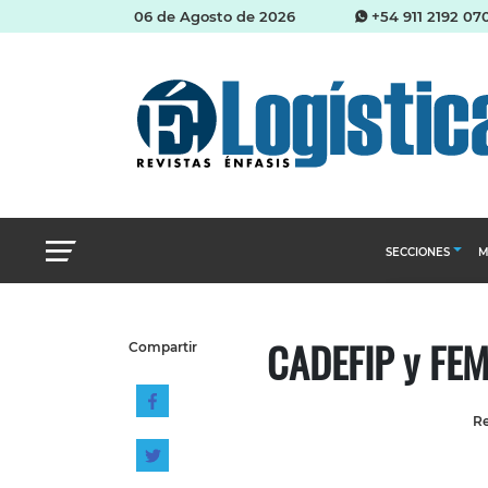
06 de Agosto de 2026
+54 911 2192 07
SECCIONES
M
Abastecimien
CADEFIP y FEM
Compartir
Almacenes e i
Cadena de Sum
Re
Logística y di
Management