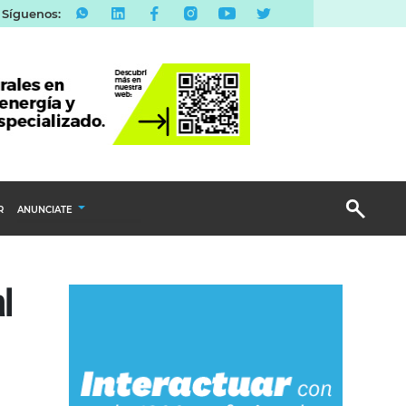
Síguenos:
R
ANUNCIATE
Publicidad Display
l
Email Marketing
Branded Content
Publicidad Revista