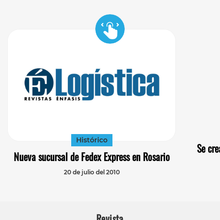
Histórico
Se cre
Nueva sucursal de Fedex Express en Rosario
20 de julio del 2010
Revista