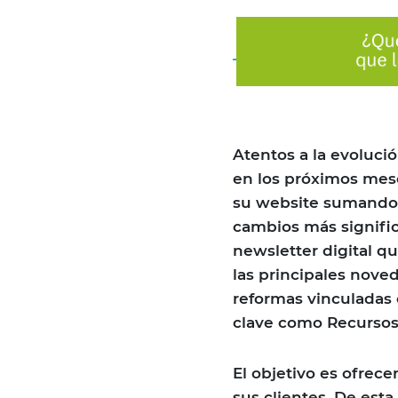
Atentos a la evoluci
en los próximos mese
su website sumando 
cambios más signific
newsletter digital q
las principales nove
reformas vinculadas c
clave como Recursos
El objetivo es ofrec
sus clientes. De est