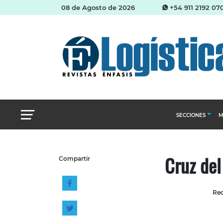
08 de Agosto de 2026
+54 911 2192 07
SECCIONES
M
Abastecimien
Cruz de
Compartir
Almacenes e i
Cadena de Sum
Red
Logística y di
Management