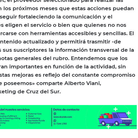
t, el proveedor seleccionado para realizar las
en los próximos meses que estas acciones puedan
 seguir fortaleciendo la comunicación y el
 eligen el servicio o bien que quienes no nos
arse con herramientas accesibles y sencillas. El
ntenido actualizado y permitirá trasmitir -de
s sus suscriptores la información transversal de la
otas generales del rubro. Entendemos que los
eran importantes en función de la actividad, sin
tas mejoras es reflejo del constante compromiso
ue poseemos» comparte Alberto Viani,
eting de Cruz del Sur.