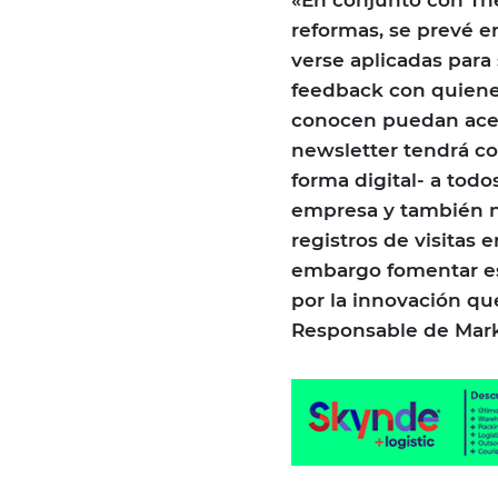
«En conjunto con The
reformas, se prevé 
verse aplicadas para
feedback con quienes
conocen puedan acerc
newsletter tendrá co
forma digital- a todo
empresa y también n
registros de visitas 
embargo fomentar es
por la innovación q
Responsable de Mark