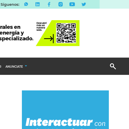
Síguenos:
R
ANUNCIATE
Publicidad Display
Email Marketing
Branded Content
Publicidad Revista