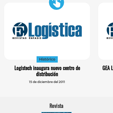
Histórico
Logistech inaugura nuevo centro de
GEA L
distribución
15 de diciembre del 2011
Revista