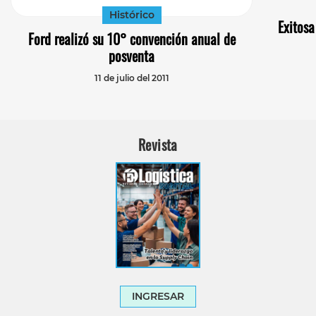
Histórico
Exitosa
Ford realizó su 10° convención anual de
posventa
11 de julio del 2011
Revista
INGRESAR