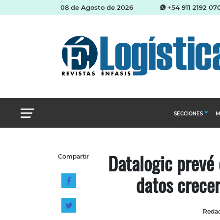
08 de Agosto de 2026
+54 911 2192 07
SECCIONES
M
Abastecimien
Datalogic prevé 
Compartir
Almacenes e i
datos crecer
Cadena de Sum
Logística y di
Management
Redac