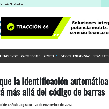
07
CONTACTO
L ENCUENTRO
PROVEEDORES
REVISTA
VIDEOS
ENTREVISTAS
NEWSLETTE
Calendario Editorial
to y compras
Ediciones Anteriores
que la identificación automática
nventarios
á más allá del código de barras
inistro del Agro
stribución
ción Énfasis Logística
|
21 de noviembre del 2012