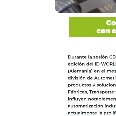
Durante la sesión CEO
edición del ID WORL
(Alemania) en el me
división de Automati
productos y solucion
Fábricas, Transporte
influyen notablemen
automatización indus
actualmente la proli