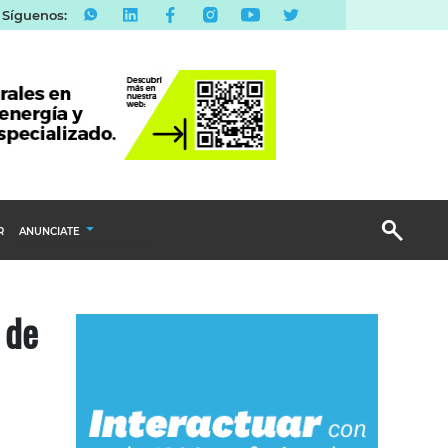
Síguenos:
R
ANUNCIATE
Publicidad Display
 de
Email Marketing
Branded Content
Publicidad Revista