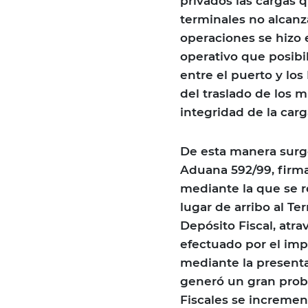
privados las cargas q
terminales no alcanza
operaciones se hizo
operativo que posibil
entre el puerto y los
del traslado de los 
integridad de la car
De esta manera surg
Aduana 592/99, firma
mediante la que se r
lugar de arribo al Te
Depósito Fiscal, atr
efectuado por el im
mediante la presenta
generó un gran prob
Fiscales se incremen