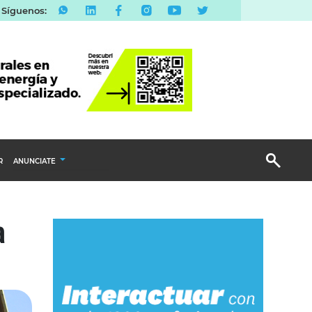
Síguenos:
R
ANUNCIATE
Publicidad Display
a
Email Marketing
Branded Content
Publicidad Revista