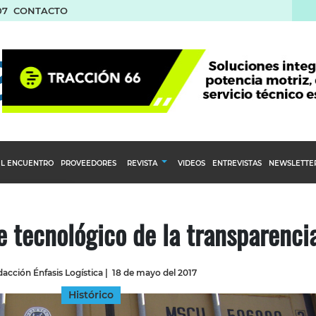
07
CONTACTO
L ENCUENTRO
PROVEEDORES
REVISTA
VIDEOS
ENTREVISTAS
NEWSLETTE
Calendario Editorial
to y compras
Ediciones Anteriores
e tecnológico de la transparenci
nventarios
inistro del Agro
acción Énfasis Logística
|
18 de mayo del 2017
stribución
Histórico