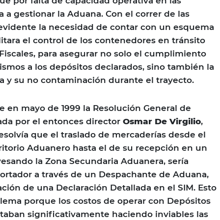
ue por falta de capacidad operativa en las
 a gestionar la Aduana. Con el correr de las
 evidente la necesidad de contar con un esquema
itara el control de los contenedores en tránsito
 Fiscales, para asegurar no solo el cumplimiento
mismos a los depósitos declarados, sino también la
ga y su no contaminación durante el trayecto.
e en mayo de 1999 la Resolución General de
da por el entonces director
Osmar De Virgilio
,
esolvía que el traslado de mercaderías desde el
rritorio Aduanero hasta el de su recepción en un
avesando la Zona Secundaria Aduanera, sería
portador a través de un Despachante de Aduana,
ción de una Declaración Detallada en el SIM. Esto
lema porque los costos de operar con Depósitos
taban significativamente haciendo inviables las