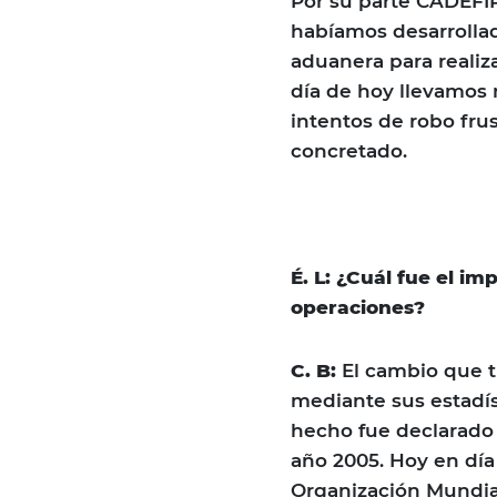
Por su parte CADEFIP
habíamos desarrollad
aduanera para realiza
día de hoy llevamos
intentos de robo fru
concretado.
É. L: ¿Cuál fue el i
operaciones?
C. B:
El cambio que t
mediante sus estadís
hecho fue declarado 
año 2005. Hoy en día
Organización Mundi