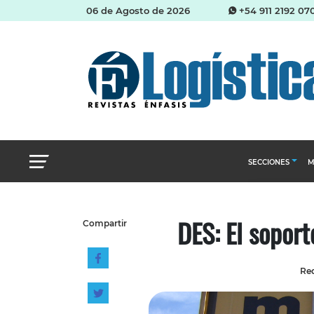
06 de Agosto de 2026
+54 911 2192 07
SECCIONES
M
Abastecimien
DES: El soport
Compartir
Almacenes e i
Cadena de Sum
Red
Logística y di
Management