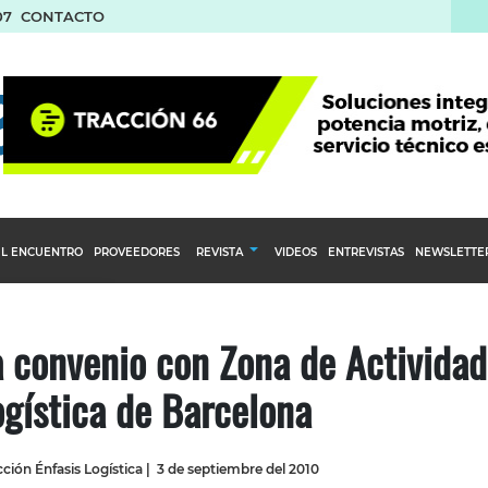
07
CONTACTO
L ENCUENTRO
PROVEEDORES
REVISTA
VIDEOS
ENTREVISTAS
NEWSLETTE
Calendario Editorial
to y compras
Ediciones Anteriores
 convenio con Zona de Actividad
nventarios
ogística de Barcelona
inistro del Agro
stribución
ción Énfasis Logística
|
3 de septiembre del 2010