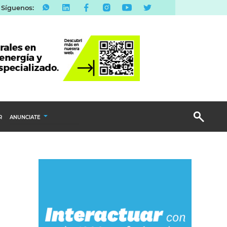
Síguenos:
R
ANUNCIATE
Publicidad Display
Email Marketing
Branded Content
Publicidad Revista