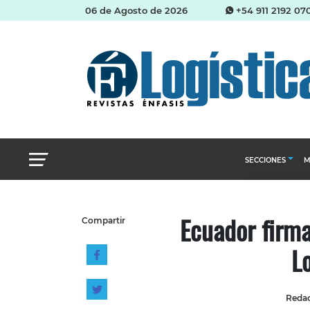
06 de Agosto de 2026
+54 911 2192 07
SECCIONES
M
Abastecimien
Ecuador firma
Compartir
Almacenes e i
L
Cadena de Sum
Logística y di
Management
Redac