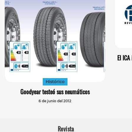
El ICA
Histórico
Goodyear testeó sus neumáticos
6 de junio del 2012
Revista