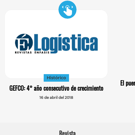
Histórico
El pue
GEFCO: 4° año consecutivo de crecimiento
16 de abril del 2018
Revista