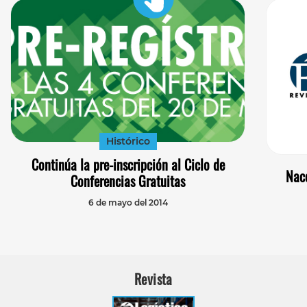
Histórico
Continúa la pre-inscripción al Ciclo de
Nac
Conferencias Gratuitas
6 de mayo del 2014
Revista