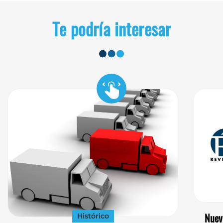
Te podría interesar
Nuev
Histórico