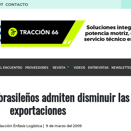
07
CONTACTO
L ENCUENTRO
PROVEEDORES
REVISTA
VIDEOS
ENTREVISTAS
NEWSLETTE
Calendario Editorial
to y compras
Ediciones Anteriores
brasileños admiten disminuir las
nventarios
exportaciones
inistro del Agro
stribución
acción Énfasis Logística
|
9 de marzo del 2009