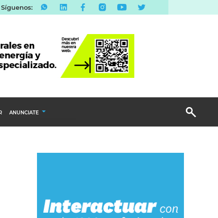
Síguenos:
R
ANUNCIATE
Publicidad Display
Email Marketing
Branded Content
Publicidad Revista