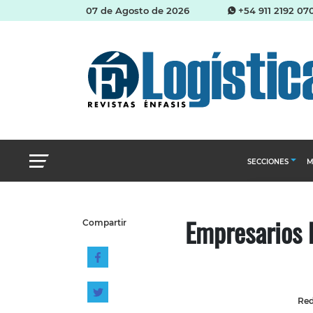
07 de Agosto de 2026
+54 911 2192 07
SECCIONES
M
Abastecimien
Empresarios 
Compartir
Almacenes e i
Cadena de Sum
Logística y di
Management
Red