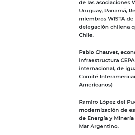
de las asociaciones 
Uruguay, Panamá, Rep
miembros WISTA de G
delegación chilena q
Chile.
Pablo Chauvet, econo
infraestructura CEPAL
internacional, de i
Comité Interamerica
Americanos)
Ramiro López del Pu
modernización de est
de Energía y Minería
Mar Argentino.