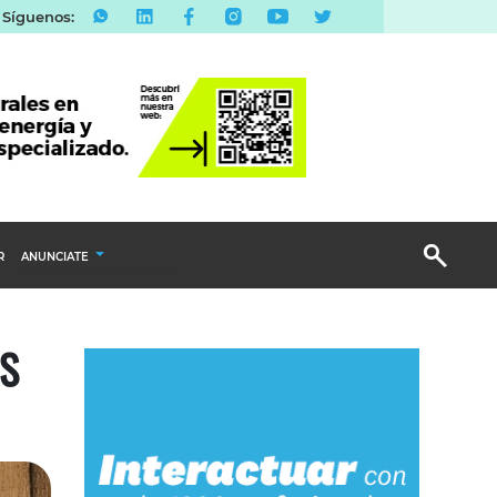
Síguenos:
R
ANUNCIATE
Publicidad Display
AS
Email Marketing
Branded Content
Publicidad Revista