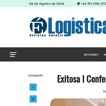
06 de Agosto de 2026
+54 911 2192 07
SECCIONES
M
Abastecimien
Exitosa I Con
Compartir
Almacenes e i
Cadena de Sum
Re
Logística y di
Management