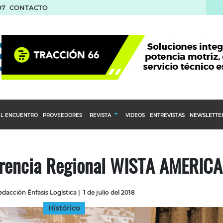
07
CONTACTO
L ENCUENTRO
PROVEEDORES
REVISTA
VIDEOS
ENTREVISTAS
NEWSLETTE
Calendario Editorial
to y compras
Ediciones Anteriores
ferencia Regional WISTA AMERIC
nventarios
inistro del Agro
dacción Énfasis Logística
|
1 de julio del 2018
stribución
Histórico