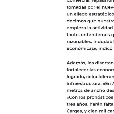
Comercial, repasaron
tomadas por el nuevo
un aliado estratégic
decimos que nuestro
empieza la actividad
tanto, entendemos q
razonables. Indudab
económicas», indicó 
Además, los disertan
fortalecer las econo
lograrlo, coincidier
infraestructura. «En
metros de ancho desd
«Con los pronósticos
tres años, harán falt
Cargas, y cien mil ca