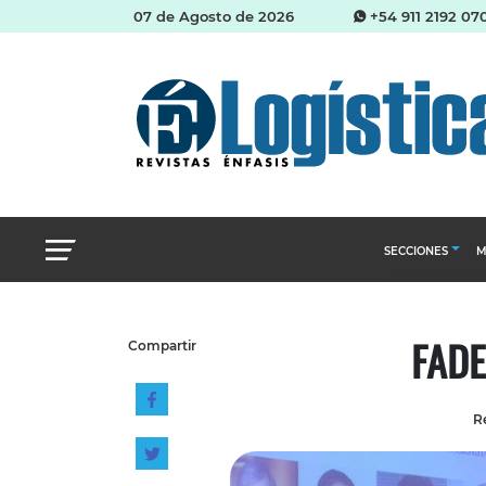
07 de Agosto de 2026
+54 911 2192 07
SECCIONES
M
Abastecimien
FADE
Compartir
Almacenes e i
Cadena de Sum
Re
Logística y di
Management