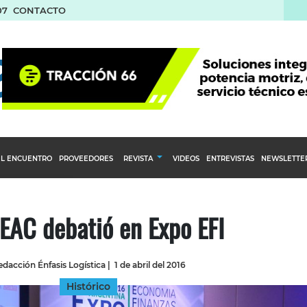
07
CONTACTO
L ENCUENTRO
PROVEEDORES
REVISTA
VIDEOS
ENTREVISTAS
NEWSLETTE
Calendario Editorial
to y compras
Ediciones Anteriores
EAC debatió en Expo EFI
nventarios
inistro del Agro
dacción Énfasis Logística
|
1 de abril del 2016
stribución
Histórico