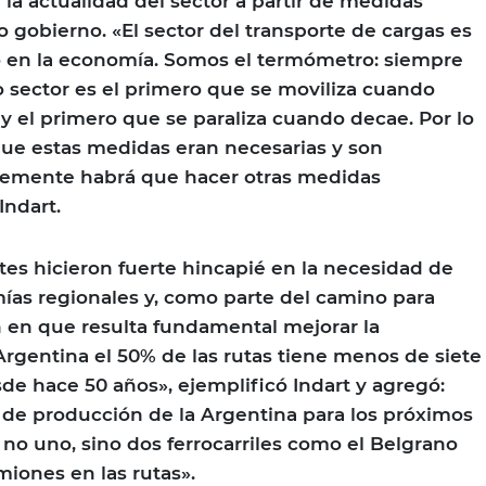
 la actualidad del sector a partir de medidas
 gobierno. «El sector del transporte de cargas es
o en la economía. Somos el termómetro: siempre
 sector es el primero que se moviliza cuando
 y el primero que se paraliza cuando decae. Por lo
ue estas medidas eran necesarias y son
lemente habrá que hacer otras medidas
Indart.
tes hicieron fuerte hincapié en la necesidad de
mías regionales y, como parte del camino para
on en que resulta fundamental mejorar la
 Argentina el 50% de las rutas tiene menos de siete
e hace 50 años», ejemplificó Indart y agregó:
 de producción de la Argentina para los próximos
a no uno, sino dos ferrocarriles como el Belgrano
miones en las rutas».