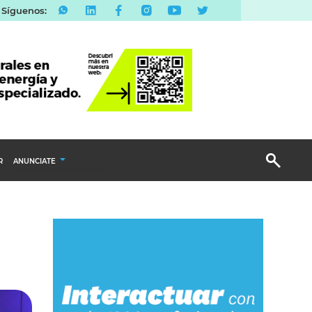
Síguenos:
R
ANUNCIATE
Publicidad Display
Email Marketing
Branded Content
Publicidad Revista