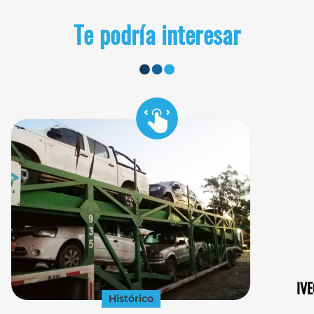
Te podría interesar
IVE
Histórico