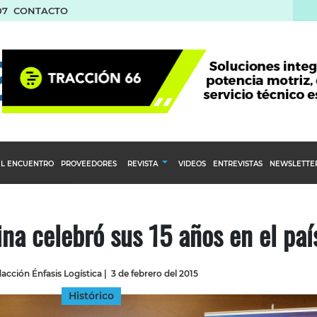
07
CONTACTO
L ENCUENTRO
PROVEEDORES
REVISTA
VIDEOS
ENTREVISTAS
NEWSLETTE
Calendario Editorial
to y compras
Ediciones Anteriores
na celebró sus 15 años en el paí
nventarios
inistro del Agro
acción Énfasis Logística
|
3 de febrero del 2015
stribución
Histórico