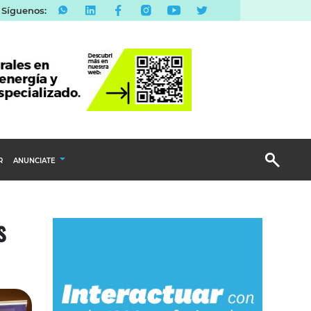
Síguenos:
R
ANUNCIATE
Publicidad Display
s
Email Marketing
Branded Content
Publicidad Revista