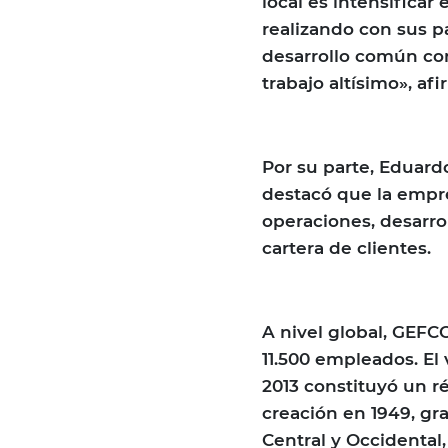
local es intensificar
realizando con sus pa
desarrollo común co
trabajo altísimo», afi
Por su parte, Eduard
destacó que la empr
operaciones, desarro
cartera de clientes.
A nivel global, GEFC
11.500 empleados. E
2013 constituyó un r
creación en 1949, gr
Central y Occidental