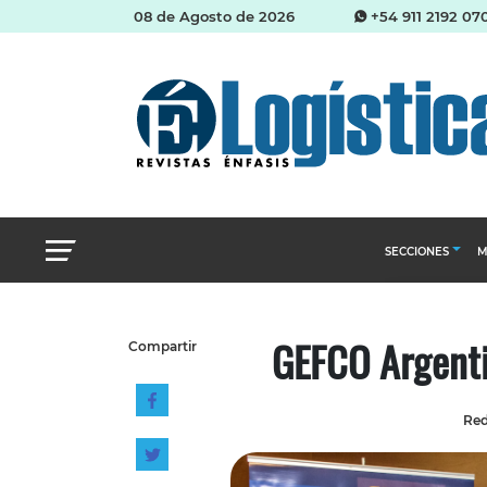
08 de Agosto de 2026
+54 911 2192 07
SECCIONES
M
Abastecimien
GEFCO Argenti
Compartir
Almacenes e i
Cadena de Sum
Red
Logística y di
Management