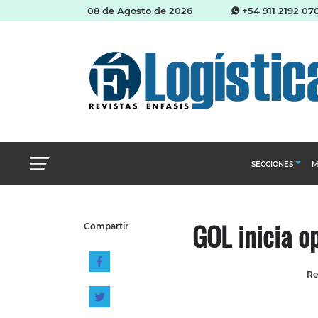
08 de Agosto de 2026
+54 911 2192 07
SECCIONES
M
Abastecimien
GOL inicia o
Compartir
Almacenes e i
Cadena de Sum
Re
Logística y di
Management