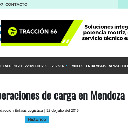
07
CONTACTO
L ENCUENTRO
PROVEEDORES
REVISTA
VIDEOS
ENTREVISTAS
NEWSLETTE
Calendario Editorial
to y compras
Ediciones Anteriores
peraciones de carga en Mendoza
nventarios
inistro del Agro
dacción Énfasis Logística
|
23 de julio del 2015
stribución
Histórico