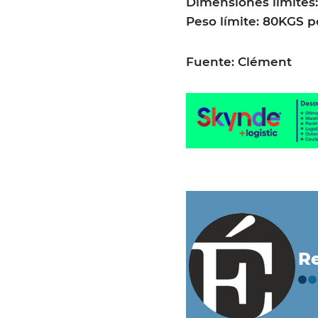
Dimensiones límites:
Peso límite: 80KGS p
Fuente: Clément
Re