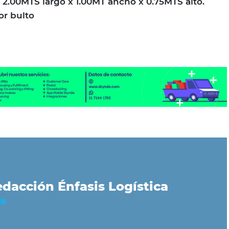
 2.00MTS largo x 1.00MT ancho x 0.75MTS alto.
or bulto
dacción Énfasis Logística