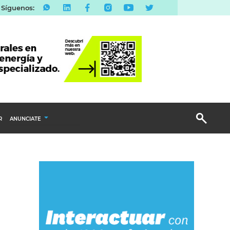
Síguenos:
R
ANUNCIATE
Publicidad Display
Email Marketing
Branded Content
Publicidad Revista