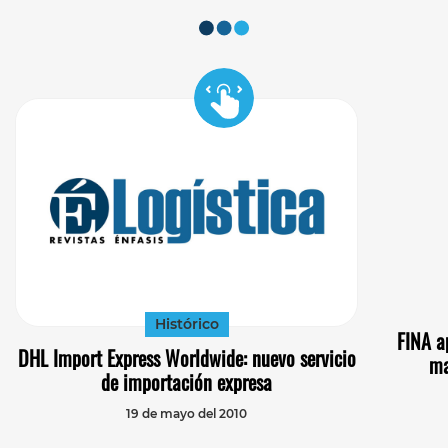
Histórico
FINA a
DHL Import Express Worldwide: nuevo servicio
ma
de importación expresa
19 de mayo del 2010