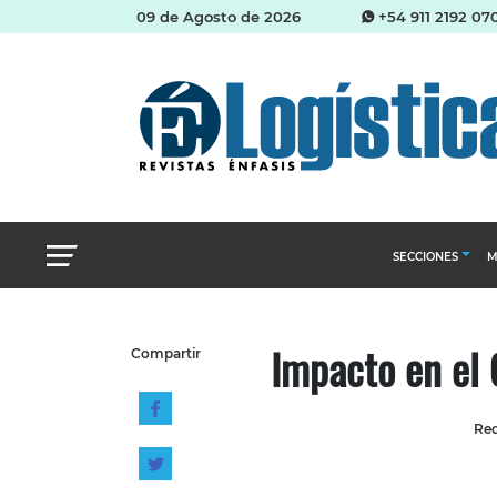
09 de Agosto de 2026
+54 911 2192 07
SECCIONES
M
Abastecimien
Impacto en el 
Compartir
Almacenes e i
Cadena de Sum
Red
Logística y di
Management