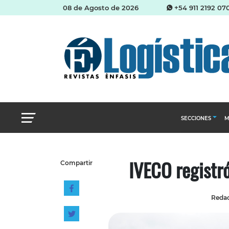
08 de Agosto de 2026
+54 911 2192 07
SECCIONES
M
Abastecimien
IVECO registr
Compartir
Almacenes e i
Cadena de Sum
Redac
Logística y di
Management