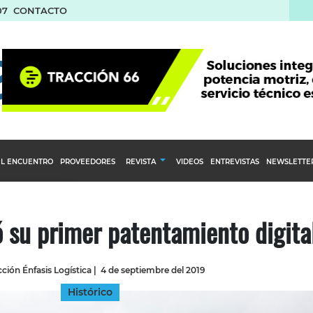
07
CONTACTO
L ENCUENTRO
PROVEEDORES
REVISTA
VIDEOS
ENTREVISTAS
NEWSLETTE
Calendario Editorial
to y compras
Ediciones Anteriores
ó su primer patentamiento digita
nventarios
inistro del Agro
ción Énfasis Logística
|
4 de septiembre del 2019
stribución
Histórico