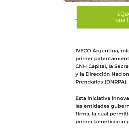
IVECO Argentina, mie
primer patentamiento 
CNH Capital, la Secr
y la Dirección Nacio
Prendarios (DNRPA).
Esta iniciativa innov
las entidades gubern
firma, la cual permit
primer beneficiario 