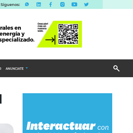
Síguenos:
R
ANUNCIATE
Publicidad Display
l
Email Marketing
Branded Content
Publicidad Revista