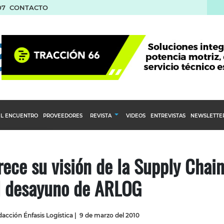
07
CONTACTO
L ENCUENTRO
PROVEEDORES
REVISTA
VIDEOS
ENTREVISTAS
NEWSLETTE
Calendario Editorial
to y compras
Ediciones Anteriores
rece su visión de la Supply Chai
nventarios
l desayuno de ARLOG
inistro del Agro
stribución
acción Énfasis Logística
|
9 de marzo del 2010