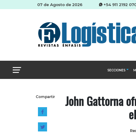
07 de Agosto de 2026
+54 911 2192 07
SECCIONES
M
Abastecimien
John Gattorna of
Compartir
Almacenes e i
e
Cadena de Sum
Logística y di
Management
Red