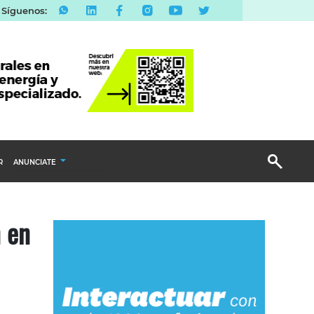
Síguenos:
R
ANUNCIATE
Publicidad Display
n en
Email Marketing
Branded Content
Publicidad Revista