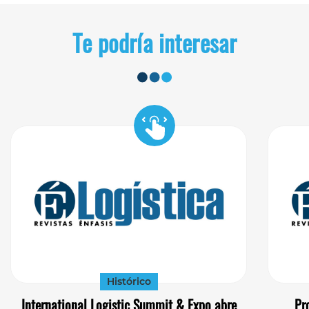
Te podría interesar
Histórico
International Logistic Summit & Expo abre
Pr